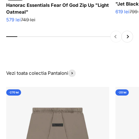
"Jet Black
Hanorac Essentials Fear Of God Zip Up "Light
Pret redus
Pret
619 lei
799 
Oatmeal"
Pret redus
Pret normal
579 lei
749 lei
Inapoi
Inainte
Vezi toata colectia Pantaloni
-270 lei
-20 lei