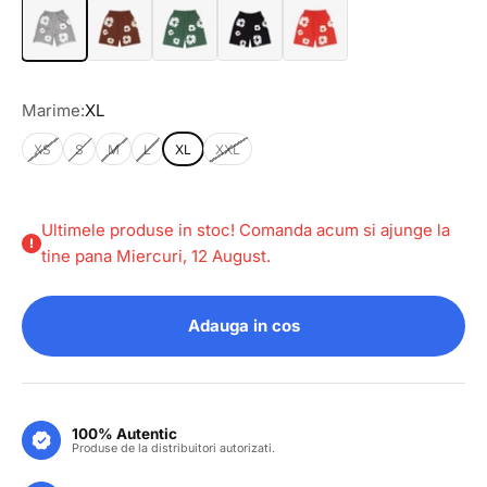
Marime:
XL
XS
S
M
L
XL
XXL
Ultimele produse in stoc! Comanda acum si ajunge la
tine pana Miercuri, 12 August.
Adauga in cos
100% Autentic
Produse de la distribuitori autorizati.