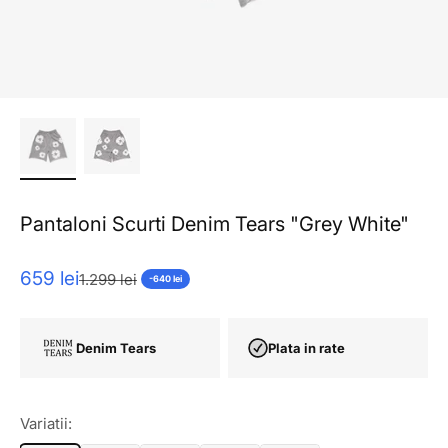
Pantaloni Scurti Denim Tears "Grey White"
Pret redus
659 lei
Pret normal
1.299 lei
-640 lei
Denim Tears
Plata in rate
Variatii: