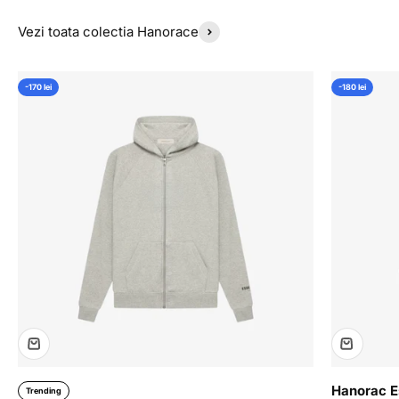
Vezi toata colectia Hanorace
-170 lei
-180 lei
Hanorac E
Trending