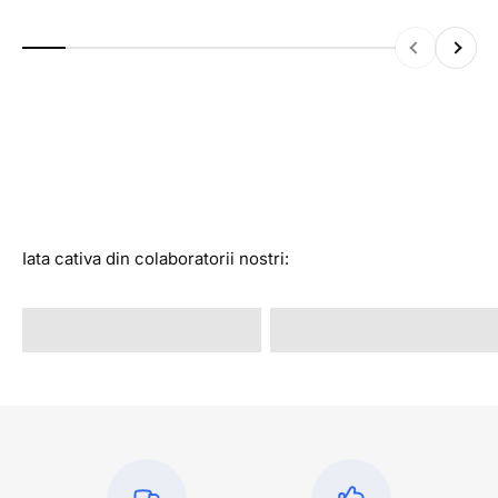
la super reduceri.
Inapoi
Inainte
Vezi colectia
Iata cativa din colaboratorii nostri:
@alexandrastan
@rava.rva