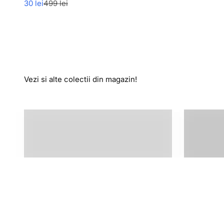
Pret redus
Pret normal
30 lei
499 lei
Vezi si alte colectii din magazin!
Tricouri
Sne