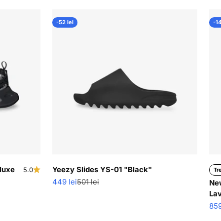
-52 lei
-14
luxe
Yeezy Slides YS-01 "Black"
5.0
Tr
Pret redus
Pret normal
449 lei
501 lei
Ne
La
Pre
859