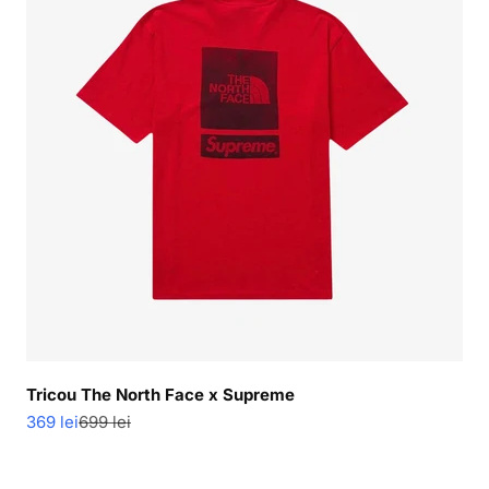
Tricou The North Face x Supreme
Pret redus
Pret normal
369 lei
699 lei