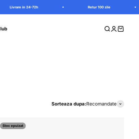
n 24-72h
Retur 100 zile
Li
lub
Cauta in magazi
Intra in contu
Vezi cosu
Sorteaza dupa:
Recomandate
Stoc epuizat