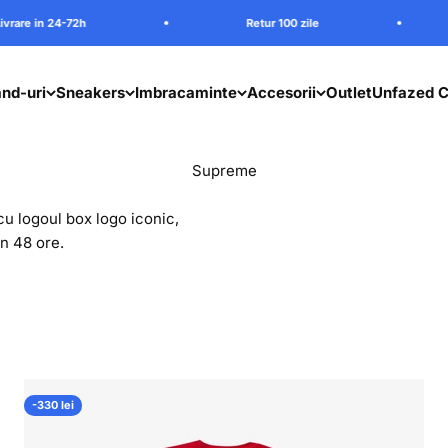
2h
Retur 100 zile
Livrare i
nd-uri
Sneakers
Imbracaminte
Accesorii
Outlet
Unfazed C
cu logoul box logo iconic,
in 48 ore.
-330 lei