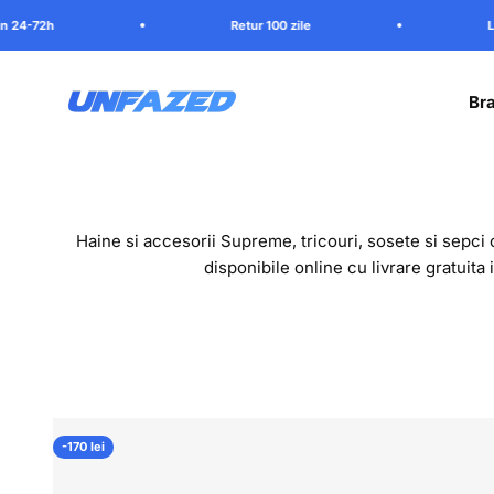
Mergi la continut
Retur 100 zile
Livrare in 24-7
Unfazed
Bra
Haine si accesorii Supreme, tricouri, sosete si sepci 
disponibile online cu livrare gratuita 
-170 lei