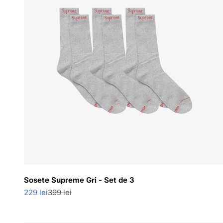
Sosete Supreme Gri - Set de 3
Pret redus
Pret normal
229 lei
399 lei