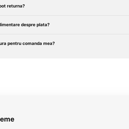
t
pot returna?
plimentare despre plata?
ctura pentru comanda mea?
reme