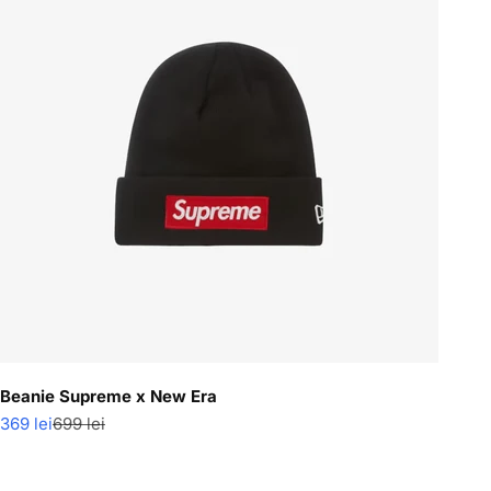
Beanie Supreme x New Era
Pret redus
Pret normal
369 lei
699 lei