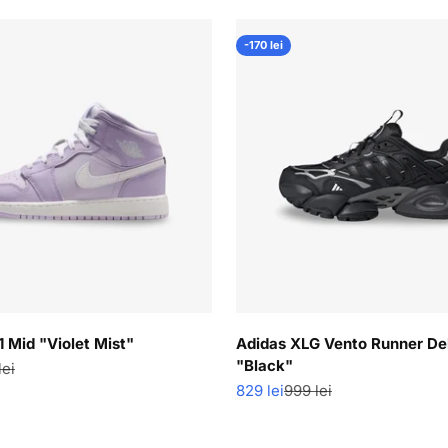
-170 lei
1 Mid "Violet Mist"
Adidas XLG Vento Runner De
"Black"
 normal
lei
Pret redus
Pret normal
829 lei
999 lei