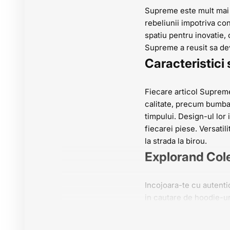
Supreme este mult mai m
rebeliunii impotriva con
spatiu pentru inovatie, 
Supreme a reusit sa dev
Caracteristici
Fiecare articol Supreme 
calitate, precum bumbac
timpului. Design-ul lor
fiecarei piese. Versatili
la strada la birou.
Explorand Col
Incojoara-te cu autentic
in cautare de hoodie-u
doresti pentru a-ti expr
Descopera Col