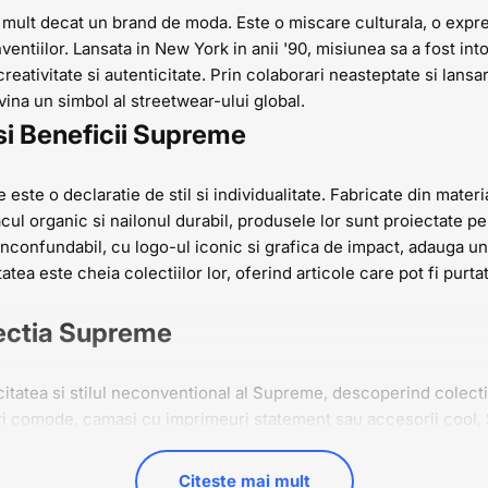
ult decat un brand de moda. Este o miscare culturala, o expresie
ventiilor. Lansata in New York in anii '90, misiunea sa a fost in
creativitate si autenticitate. Prin colaborari neasteptate si lansa
ina un simbol al streetwear-ului global.
 si Beneficii Supreme
este o declaratie de stil si individualitate. Fabricate din materi
ul organic si nailonul durabil, produsele lor sunt proiectate pen
 inconfundabil, cu logo-ul iconic si grafica de impact, adauga un
tatea este cheia colectiilor lor, oferind articole care pot fi purt
ectia Supreme
itatea si stilul neconventional al Supreme, descoperind colectia
ri comode, camasi cu imprimeuri statement sau accesorii cool, 
ima individualitatea si a iesi in evidenta in multime.
ectia Supreme Astazi!
Citeste mai mult