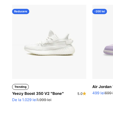
Reducere
-200 lei
Air Jordan 
Trending
Pret redus
Pret
499 lei
699 
Yeezy Boost 350 V2 "Bone"
5.0
Pret redus
Pret normal
De la 1.029 lei
1.999 lei