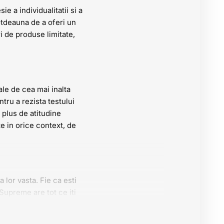
 a individualitatii si a
totdeauna de a oferi un
ri de produse limitate,
ale de cea mai inalta
tru a rezista testului
 plus de atitudine
ate in orice context, de
 lor vasta. Fie ca esti
Supreme are tot ce iti