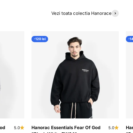
Vezi toata colectia Hanorace
-120 lei
-14
God
Hanorac Essentials Fear Of God
Han
5.0
5.0