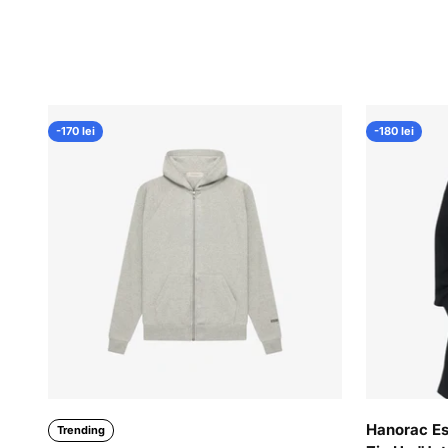
-170 lei
-180 lei
Hanorac Es
Trending