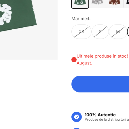
Marime:
L
XS
S
M
Ultimele produse in stoc!
August.
100% Autentic
Produse de la distribuitori a