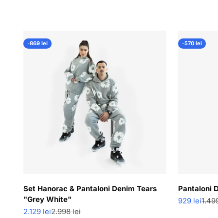
-869 lei
-570 lei
Set Hanorac & Pantaloni Denim Tears
Pantaloni 
"Grey White"
Pret redus
Pret
929 lei
1.499
Pret redus
Pret normal
2.129 lei
2.998 lei