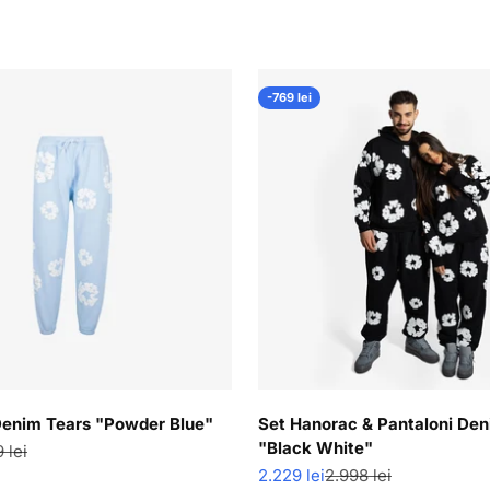
-769 lei
Denim Tears "Powder Blue"
Set Hanorac & Pantaloni Den
"Black White"
 normal
 lei
Pret redus
Pret normal
2.229 lei
2.998 lei