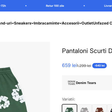
Retur 100 zile
Livrare in 24-72h
nd-uri
Sneakers
Imbracaminte
Accesorii
Outlet
Unfazed C
Pantaloni Scurti
Pret redus
659 lei
Pret normal
1.299 lei
-640 lei
Denim Tears
Variatii: