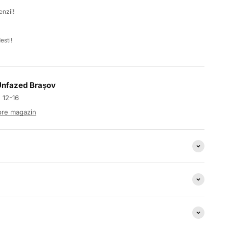
k
nzii!
esti!
 Unfazed Brașov
: 12-16
spre magazin