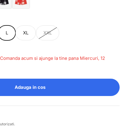
L
XL
XXL
 Comanda acum si ajunge la tine pana Miercuri, 12
Adauga in cos
utorizati.