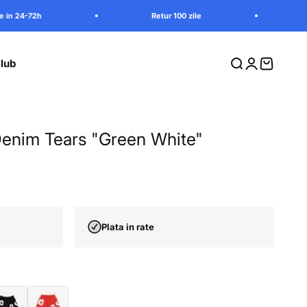
Retur 100 zile
Livrare in 24-72h
lub
Cauta in magazi
Intra in contu
Vezi cosu
 Denim Tears "Green White"
Plata in rate