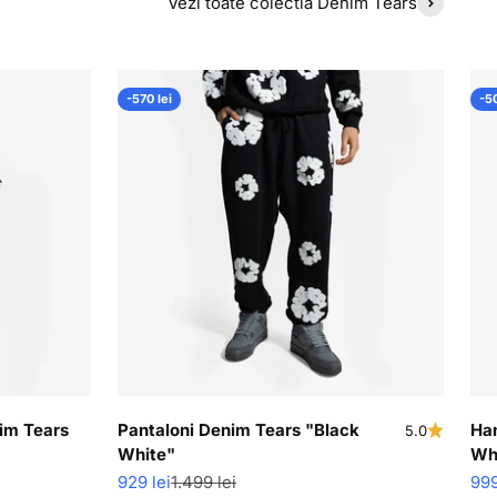
Vezi toate colectia Denim Tears
-570 lei
-50
im Tears
Pantaloni Denim Tears "Black
Ha
5.0
White"
Wh
Pret redus
Pret normal
Pre
929 lei
1.499 lei
999