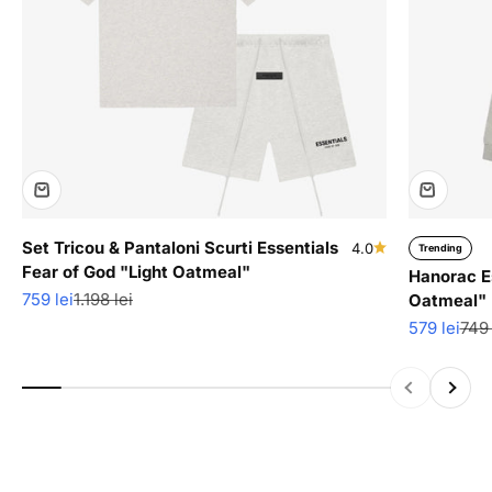
Set Tricou & Pantaloni Scurti Essentials
4.0
Trending
Fear of God "Light Oatmeal"
Hanorac Es
Pret redus
Pret normal
759 lei
1.198 lei
Oatmeal"
Pret redus
Pret
579 lei
749 
Descopera produse cu ultimele bucati disponibile in stoc
la super reduceri.
Inapoi
Inainte
Vezi colectia