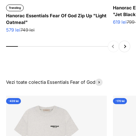
Hanorac E
Trending
"Jet Black
Hanorac Essentials Fear Of God Zip Up "Light
Pret redus
Pret
619 lei
799 
Oatmeal"
Pret redus
Pret normal
579 lei
749 lei
Inapoi
Inainte
Vezi toate colectia Essentials Fear of God
-439 lei
-170 lei