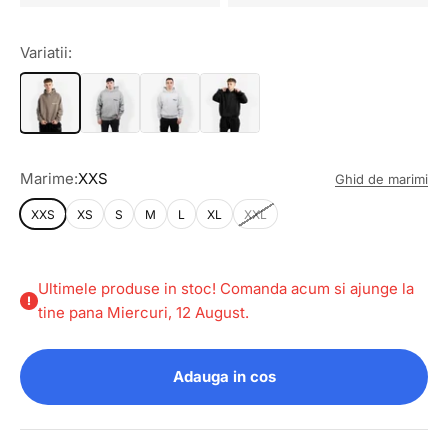
Variatii:
Marime:
XXS
Ghid de marimi
XXS
XS
S
M
L
XL
XXL
Ultimele produse in stoc! Comanda acum si ajunge la
tine pana Miercuri, 12 August.
Adauga in cos