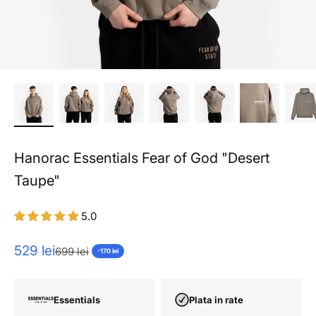
Hanorac Essentials Fear of God "Desert
Taupe"
5.0
Pret redus
529 lei
Pret normal
699 lei
-170 lei
Essentials
Plata in rate