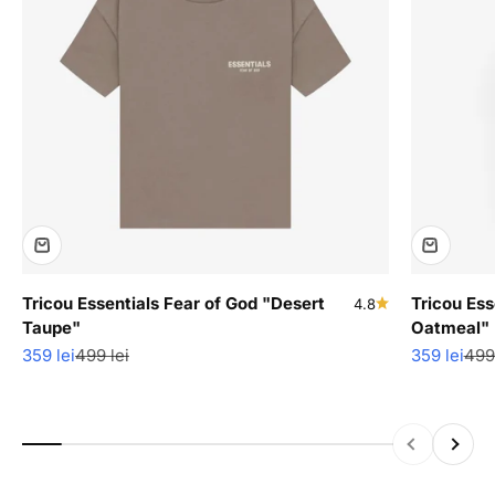
Tricou Essentials Fear of God "Desert
Tricou Ess
4.8
Taupe"
Oatmeal"
Pret redus
Pret normal
Pret redus
Pre
359 lei
499 lei
359 lei
499 
Inapoi
Inainte