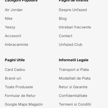
Categorii Populare
Pagini de Interes
Air Jordan
Despre Unfazed
Nike
Blog
Yeezy
Intrebari frecvente
Accesorii
Contact
Imbracaminte
Unfazed Club
Pagini Utile
Informatii Legale
Card Cadou
Transport si Plata
Brand-uri
Modalitati de Plata
Toate Produsele
Retur si Garantie
Formular de Retur
Confidentialitate
Google Maps Magazin
Termeni si Conditii