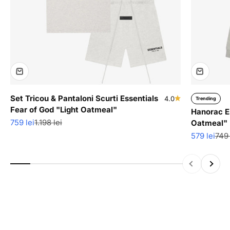
Set Tricou & Pantaloni Scurti Essentials
4.0
Trending
Fear of God "Light Oatmeal"
Hanorac Es
Pret redus
Pret normal
759 lei
1.198 lei
Oatmeal"
Pret redus
Pret
579 lei
749 
Descopera produse cu ultimele bucati disponibile in stoc
la super reduceri.
Inapoi
Inainte
Vezi colectia