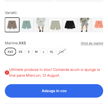
Variatii:
Marime:
XXS
Ghid de marimi
XXS
XS
S
M
L
XL
XXL
Ultimele produse in stoc! Comanda acum si ajunge la
tine pana Miercuri, 12 August.
Adauga in cos