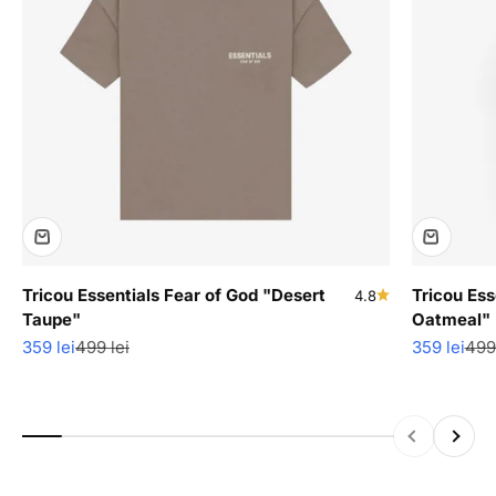
Tricou Essentials Fear of God "Desert
Tricou Ess
4.8
Taupe"
Oatmeal"
Pret redus
Pret normal
Pret redus
Pre
359 lei
499 lei
359 lei
499 
Inapoi
Inainte