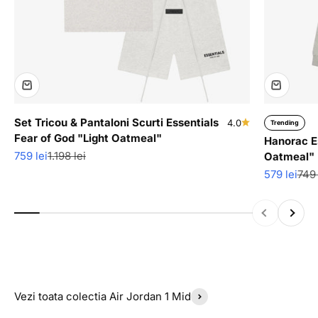
Set Tricou & Pantaloni Scurti Essentials
4.0
Trending
Fear of God "Light Oatmeal"
Hanorac Es
Pret redus
Pret normal
759 lei
1.198 lei
Oatmeal"
Pret redus
Pret
579 lei
749 
Inapoi
Inainte
Vezi toata colectia Air Jordan 1 Mid