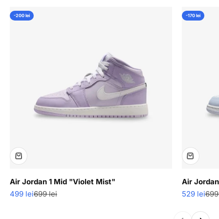
-200 lei
-170 lei
Air Jordan 1 Mid "Violet Mist"
Air Jordan
Pret redus
Pret normal
Pret redus
Pre
499 lei
699 lei
529 lei
699 
Inapoi
Inainte