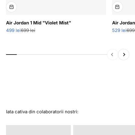
Air Jordan 1 Mid "Violet Mist"
Air Jordan
Pret redus
Pret normal
Pret redus
Pre
499 lei
699 lei
529 lei
699 
Descopera produse cu ultimele bucati disponibile in stoc
la super reduceri.
Inapoi
Inainte
Vezi colectia
Iata cativa din colaboratorii nostri:
@alexandrastan
@rava.rva