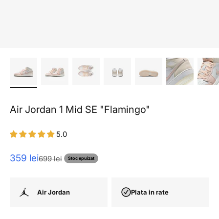
Air Jordan 1 Mid SE "Flamingo"
5.0
Pret redus
359 lei
Pret normal
699 lei
Stoc epuizat
Air Jordan
Plata in rate