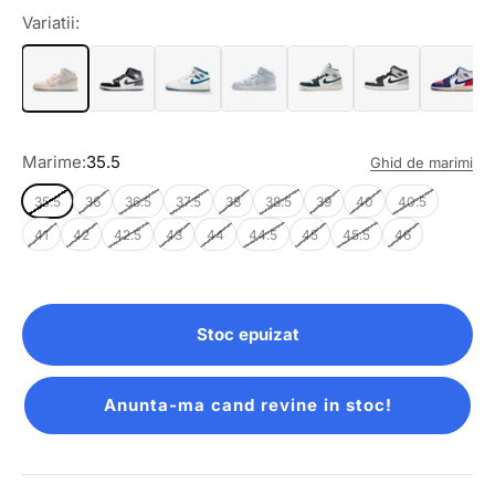
Variatii:
Marime:
35.5
Ghid de marimi
35.5
36
36.5
37.5
38
38.5
39
40
40.5
41
42
42.5
43
44
44.5
45
45.5
46
Stoc epuizat
Anunta-ma cand revine in stoc!