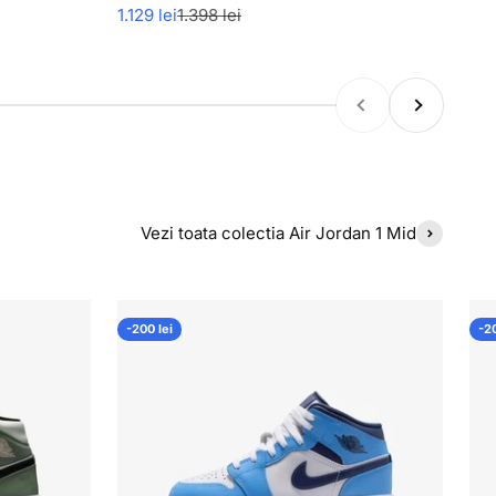
Pret redus
Pret normal
1.129 lei
1.398 lei
Inapoi
Inainte
Vezi toata colectia Air Jordan 1 Mid
-200 lei
-20