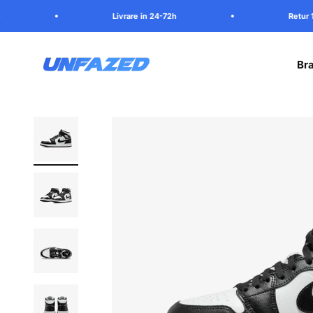
Mergi la continut
Livrare in 24-72h
Retur 100 zile
Unfazed
Bra