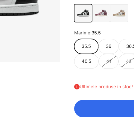
Marime:
35.5
35.5
36
36.
40.5
41
42
Ultimele produse in stoc!