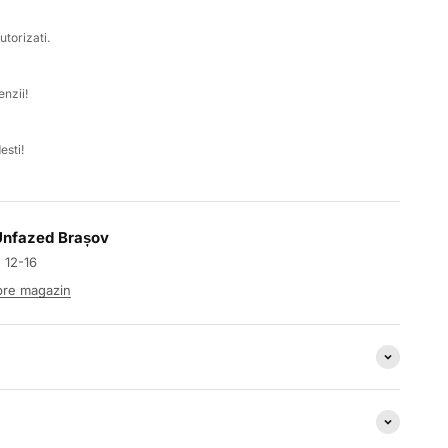
k
utorizati.
nzii!
esti!
 Unfazed Brașov
: 12-16
spre magazin