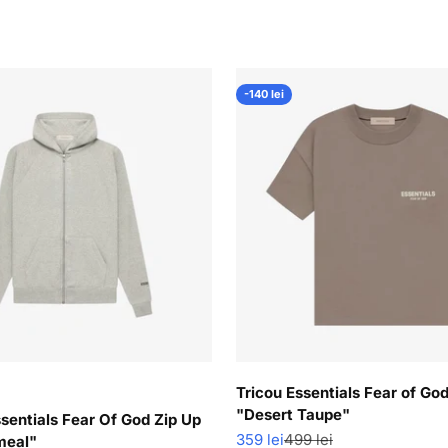
t
-140 lei
Tricou Essentials Fear of Go
"Desert Taupe"
sentials Fear Of God Zip Up
Pret redus
Pret normal
359 lei
499 lei
meal"