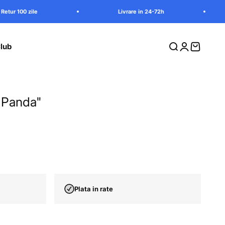
Livrare in 24-72h
Retur 100 
lub
Cauta in magazi
Intra in contu
Vezi cosu
 "Panda"
Plata in rate