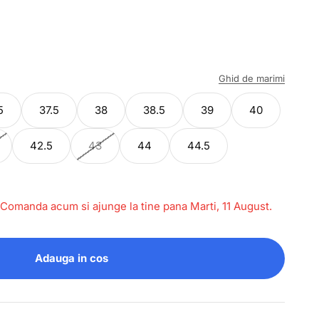
Ghid de marimi
5
37.5
38
38.5
39
40
42.5
43
44
44.5
 Comanda acum si ajunge la tine pana Marti, 11 August.
Adauga in cos