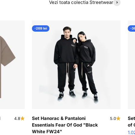
o
Vezi toata colectia Streetwear
-269 lei
-36
d
Set Hanorac & Pantaloni
Set
4.8
5.0
Essentials Fear Of God "Black
of 
White FW24"
Pre
1.0