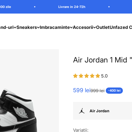
Livrare in 24-72h
Retur 100 zile
nd-uri
Sneakers
Imbracaminte
Accesorii
Outlet
Unfazed C
Air Jordan 1 Mid
5.0
Pret redus
599 lei
Pret normal
999 lei
-400 lei
Air Jordan
Variatii: