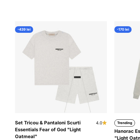
-439 lei
-170 lei
Set Tricou & Pantaloni Scurti
4.0
Trending
Essentials Fear of God "Light
Hanorac Es
Oatmeal"
"Light Oat