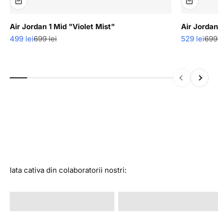
Air Jordan 1 Mid "Violet Mist"
Air Jordan
Pret redus
Pret normal
Pret redus
Pre
499 lei
699 lei
529 lei
699 
Descopera produse cu ultimele bucati disponibile in stoc
la super reduceri.
Inapoi
Inainte
Vezi colectia
Iata cativa din colaboratorii nostri:
@alexandrastan
@rava.rva