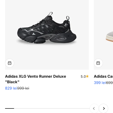
Adidas XLG Vento Runner Deluxe
Adidas C
5.0
"Black"
Pret redus
Pre
399 lei
699 
Pret redus
Pret normal
829 lei
999 lei
Inapoi
Inainte