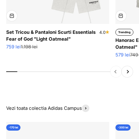
Set Tricou & Pantaloni Scurti Essentials
4.0
Trending
Fear of God "Light Oatmeal"
Hanorac Es
Pret redus
Pret normal
759 lei
1.198 lei
Oatmeal"
Pret redus
Pret
579 lei
749 
Inapoi
Inainte
Vezi toata colectia Adidas Campus
-170 lei
-300 lei