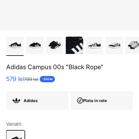
Adidas Campus 00s "Black Rope"
Pret redus
579 lei
Pret normal
799 lei
-220 lei
Adidas
Plata in rate
Variatii: