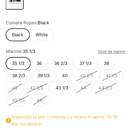
Culoare Ropes:
Black
Black
White
Marime:
35 1/3
Ghid de marimi
35 1/3
36
36 2/3
37 1/3
38
38 2/3
39 1/3
40
40 2/3
41 1/3
42
42 2/3
43 1/3
44
44 2/3
45 1/3
46
Disponibil la pre-comanda cu livrare in aprox. 10-15
zile lucratoare!