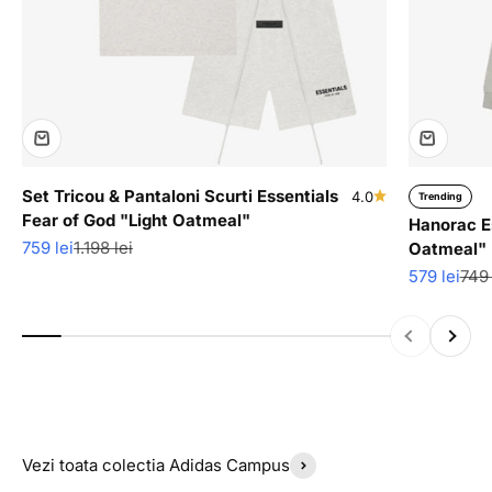
Set Tricou & Pantaloni Scurti Essentials
4.0
Trending
Fear of God "Light Oatmeal"
Hanorac Es
Pret redus
Pret normal
759 lei
1.198 lei
Oatmeal"
Pret redus
Pret
579 lei
749 
Inapoi
Inainte
Vezi toata colectia Adidas Campus