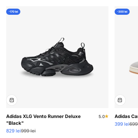
-170 lei
-300 lei
Adidas XLG Vento Runner Deluxe
Adidas C
5.0
"Black"
Pret redus
Pre
399 lei
699 
Pret redus
Pret normal
829 lei
999 lei