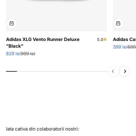
Adidas XLG Vento Runner Deluxe
Adidas C
5.0
"Black"
Pret redus
Pre
399 lei
699 
Pret redus
Pret normal
829 lei
999 lei
Descopera produse cu ultimele bucati disponibile in stoc
la super reduceri.
Inapoi
Inainte
Vezi colectia
Iata cativa din colaboratorii nostri: