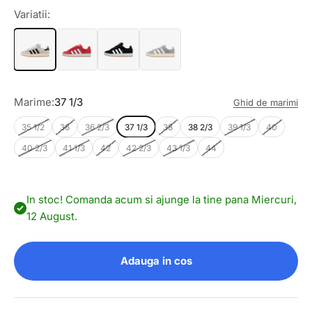
Variatii:
Marime:
37 1/3
Ghid de marimi
35 1/2
36
36 2/3
37 1/3
38
38 2/3
39 1/3
40
40 2/3
41 1/3
42
42 2/3
43 1/3
44
In stoc! Comanda acum si ajunge la tine pana Miercuri,
12 August.
Adauga in cos