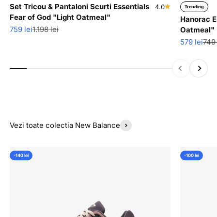
Set Tricou & Pantaloni Scurti Essentials
4.0
Trending
Fear of God "Light Oatmeal"
Hanorac Es
Pret redus
Pret normal
759 lei
1.198 lei
Oatmeal"
Pret redus
Pret
579 lei
749 
Inapoi
Inainte
Vezi toate colectia New Balance
-140 lei
-100 lei