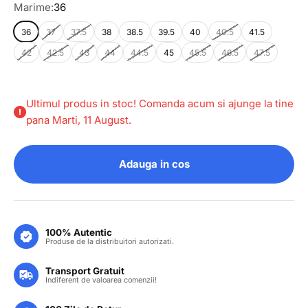
Marime:
36
36
37
37.5
38
38.5
39.5
40
40.5
41.5
42
42.5
43
44
44.5
45
45.5
46.5
47.5
Ultimul produs in stoc! Comanda acum si ajunge la tine
pana Marti, 11 August.
Adauga in cos
100% Autentic
Produse de la distribuitori autorizati.
Transport Gratuit
Indiferent de valoarea comenzii!