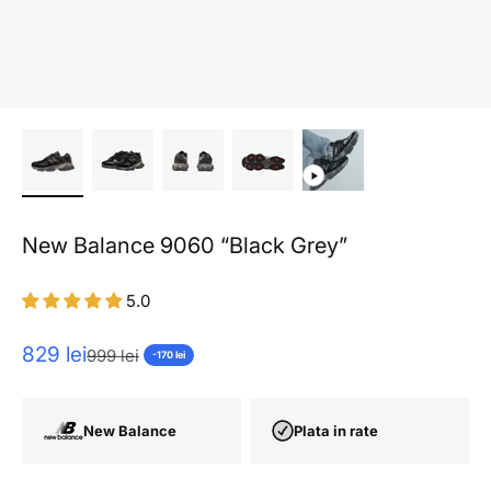
New Balance 9060 “Black Grey”
5.0
Pret redus
829 lei
Pret normal
999 lei
-170 lei
New Balance
Plata in rate