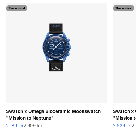
Stoc epuizat
Stoc epuizat
Swatch x Omega Bioceramic Moonswatch
Swatch x
"Mission to Neptune"
"Mission 
Pret redus
Pret normal
Pret redus
Pr
2.189 lei
2.999 lei
2.529 lei
2.