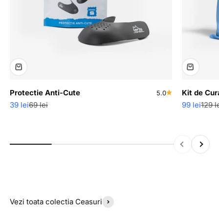
Protectie Anti-Cute
Kit de Cur
5.0
Pret redus
Pret normal
Pret redus
Pret 
39 lei
69 lei
99 lei
129 l
Inapoi
Inainte
Vezi toata colectia Ceasuri