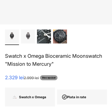
Swatch x Omega Bioceramic Moonswatch
"Mission to Mercury"
Pret redus
2.329 lei
Pret normal
2.999 lei
Stoc epuizat
Swatch x Omega
Plata in rate