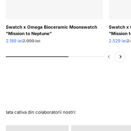
Swatch x Omega Bioceramic Moonswatch
Swatch x
"Mission to Neptune"
"Mission 
Pret redus
Pret normal
Pret redus
Pr
2.189 lei
2.999 lei
2.529 lei
2.
Descopera produse cu ultimele bucati disponibile in stoc
la super reduceri.
Inapoi
Inainte
Vezi colectia
Iata cativa din colaboratorii nostri:
@alexandrastan
@rava.rva