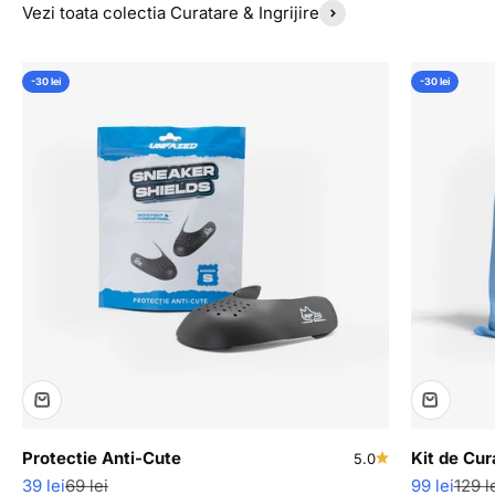
Vezi toata colectia Curatare & Ingrijire
-30 lei
-30 lei
Protectie Anti-Cute
Kit de Cur
5.0
Pret redus
Pret normal
Pret redus
Pret 
39 lei
69 lei
99 lei
129 l