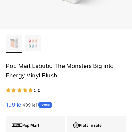
Pop Mart Labubu The Monsters Big into
Energy Vinyl Plush
5.0
Pret redus
199 lei
Pret normal
499 lei
-300 lei
Pop Mart
Plata in rate