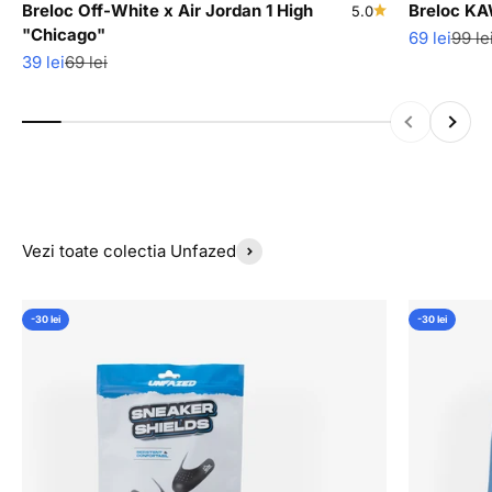
Breloc Off-White x Air Jordan 1 High
Breloc KA
5.0
"Chicago"
Pret redus
Pret 
69 lei
99 le
Pret redus
Pret normal
39 lei
69 lei
Inapoi
Inainte
Vezi toate colectia Unfazed
-30 lei
-30 lei