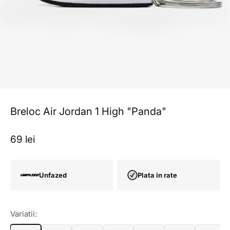
Breloc Air Jordan 1 High "Panda"
Pret redus
69 lei
Unfazed
Plata in rate
Variatii: