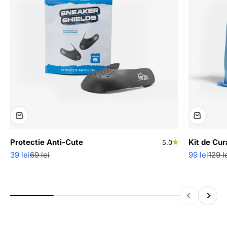
Protectie Anti-Cute
Kit de Cur
5.0
Pret redus
Pret normal
Pret redus
Pret 
39 lei
69 lei
99 lei
129 l
Inapoi
Inainte