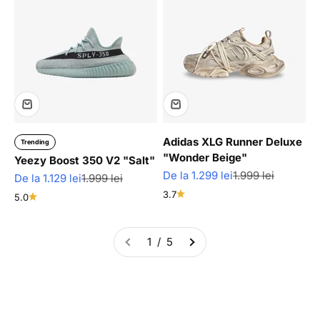
Adidas XLG Runner Deluxe
Trending
"Wonder Beige"
Yeezy Boost 350 V2 "Salt"
Pret redus
Pret normal
De la 1.299 lei
1.999 lei
Pret redus
Pret normal
De la 1.129 lei
1.999 lei
3.7
5.0
1 / 5