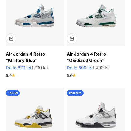
Air Jordan 4 Retro
Air Jordan 4 Retro
"Military Blue"
"Oxidized Green"
Pret redus
Pret normal
Pret redus
Pret normal
De la 879 lei
1.799 lei
De la 809 lei
1.499 lei
5.0
5.0
-780 lei
Reducere