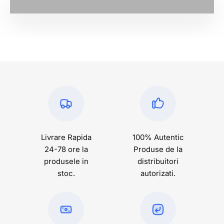
pentru orice stil
In colectia
Unfazed
gasesti
brandurile iconice
care au
construit cultura sneakerilor si pe cele care o duc mai
departe.
Air Jordan
cu tehnologia Air si siluetele care au
ramas relevante decenii la rand.
Nike
cu Air Force 1 -
modelul alb pe care femeile moderne il apreciaza de
peste patru decenii si imposibil de scos din tendinte.
New Balance
cu siluetele retro 574, 530 si 9060 cu
amortizare superioara care au revenit puternic in cultura
urbana.
Livrare Rapida
100% Autentic
Vans
cu universul sau din cultura skate,
Adidas
cu
24-78 ore la
Produse de la
colectia reactivata - Campus si culori reinterpretate
produsele in
distribuitori
sezon dupa sezon,
Puma
cu liniile lifestyle,
Alexander
stoc.
autorizati.
McQueen
cu Oversized Sneaker care a redefinit luxul in
stilul urban si
Golden Goose
cu finisajele distressed care
arata senzational si au devenit un simbol al stilului
autentic.
Air Jordan 1
si
Yeezy
completeaza o selectie in
care fiecare brand are un motiv clar sa fie acolo.