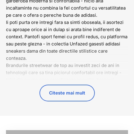
garderoba moderna si confortabila - nicio alta
incaltaminte nu combina la fel confortul cu versatilitatea
pe care o ofera o pereche buna de adidasi.
Ii poti purta ore intregi fara sa simti oboseala, ii asortezi
cu aproape orice ai in dulap si arata bine indiferent de
context. Pantofi sport femei cu profil redus, cu platforma
sau peste glezna - in colectia Unfazed gasesti adidasi
sneakers dama din toate directiile stilistice care
conteaza.
Brandurile streetwear de top au investit zeci de ani in
tehnologii care sa tina piciorul confortabil ore intregi -
talpi din spuma care amortizeaza socurile, bransuri
antibacteriene si rezistente, sirete solide si exterior din
Citeste mai mult
piele de inalta calitate sau tesaturi de ultima generatie.
Rezultatul e o incaltaminte sport femei care a depasit de
mult sala de sport si a cucerit strazile, birourile si orice
alt context casual in care o femeie vrea sa se simta
confortabil fara sa sacrifice stilul.
Play
Sneakers dama: branduri de top