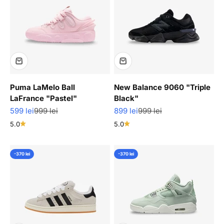
Puma LaMelo Ball
New Balance 9060 "Triple
LaFrance "Pastel"
Black"
Pret redus
Pret normal
Pret redus
Pret normal
599 lei
999 lei
899 lei
999 lei
5.0
5.0
-370 lei
-370 lei