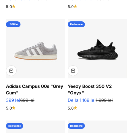
5.0
5.0
-300 lei
Reducere
Adidas Campus 00s "Grey
Yeezy Boost 350 V2
Gum"
"Onyx"
Pret redus
Pret normal
Pret redus
Pret normal
399 lei
699 lei
De la 1.169 lei
1.999 lei
5.0
5.0
Reducere
Reducere