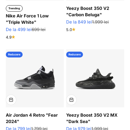
Yeezy Boost 350 V2
Trending
"Carbon Beluga"
Nike Air Force 1 Low
Pret redus
Pret normal
De la 849 lei
1.999 lei
"Triple White"
Pret redus
Pret normal
De la 499 lei
699 lei
5.0
4.9
Reducere
Reducere
Air Jordan 4 Retro "Fear
Yeezy Boost 350 V2 MX
2024"
"Dark Sea"
Pret redus
Pret normal
Pret redus
Pret normal
De la 799 lei
1.799 lei
De la 979 lei
1.999 lei