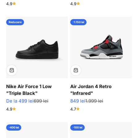
4.9
4.9
Reducere
-1.150 lei
Nike Air Force 1 Low
Air Jordan 4 Retro
"Triple Black"
"Infrared"
Pret redus
Pret normal
Pret redus
Pret normal
De la 499 lei
699 lei
849 lei
1.999 lei
4.9
4.7
-400 lei
-100 lei