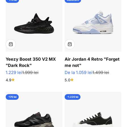
Yeezy Boost 350 V2 MX
Air Jordan 4 Retro "Forget
"Dark Rock"
me not"
Pret redus
Pret normal
Pret redus
Pret normal
1.229 lei
1.999 lei
De la 1.059 lei
1.499 lei
4.9
5.0
-170 lei
-1.220 lei