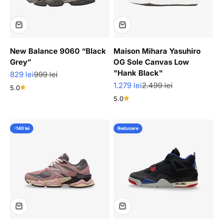
New Balance 9060 “Black
Maison Mihara Yasuhiro
Grey”
OG Sole Canvas Low
"Hank Black"
Pret redus
Pret normal
829 lei
999 lei
Pret redus
Pret normal
1.279 lei
2.499 lei
5.0
5.0
-140 lei
Reducere