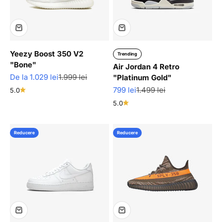
Yeezy Boost 350 V2
Trending
"Bone"
Air Jordan 4 Retro
Pret redus
Pret normal
De la 1.029 lei
1.999 lei
"Platinum Gold"
Pret redus
Pret normal
799 lei
1.499 lei
5.0
5.0
Reducere
Reducere