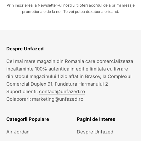
model de adidasi.
Prin inscrierea la Newsletter-ul nostru iti oferi acordul de a primi mesaje
Sneakers dama din canvas sunt o alternativa excelenta
promotionale de la noi. Te vei putea dezabona oricand.
pentru sezonul cald - usoare, respirabile si usor de
asortat cu tinute relaxate de vara.
Vans Old Skool
sau
modelele clasice cu exterior textil combina confortul cu
un aspect atragator care merge perfect cu fuste
vaporoase, blugi sau salopete.
Despre Unfazed
Sneakers dama cu talpa joasa sau cu
Cel mai mare magazin din Romania care comercializeaza
platforma
incaltaminte 100% autentica in editie limitata cu livrare
din stocul magazinului fizic aflat in Brasov, la Complexul
Modelele cu talpa joasa -
Air Force 1, Air Jordan 1
- sunt
Comercial Duplex 91, Fundatura Harmanului 2
o alegere clasica si cea mai versatila. Se integreaza
Suport clienti:
contact@unfazed.ro
natural in orice tinuta, de la casual la smart urban, fara sa
Colaborari:
marketing@unfazed.ro
domine vizual. Construite initial pentru baschet sau
alergare, au cucerit rapid strazile si au ramas relevante
zeci de ani la rand.
Categorii Populare
Pagini de Interes
Sneakers dama cu platforma adauga cateva zeci de
Air Jordan
Despre Unfazed
centimetri in plus si un caracter vizual puternic, fara sa
renunte la confortul specific incaltamintei sport.