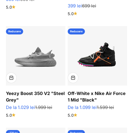
Pret redus
Pret normal
399 lei
699 lei
5.0
5.0
Reducere
Reducere
Yeezy Boost 350 V2 "Steel
Off-White x Nike Air Force
Grey"
1 Mid "Black"
Pret redus
Pret normal
Pret redus
Pret normal
De la 1.029 lei
1.999 lei
De la 1.099 lei
1.599 lei
5.0
5.0
-770 lei
Reducere