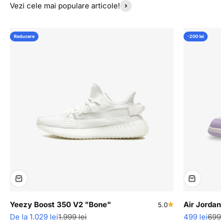
Vezi cele mai populare articole!
Reducere
-200 lei
Yeezy Boost 350 V2 "Bone"
Air Jordan
5.0
Pret redus
Pret normal
Pret redus
Pre
De la 1.029 lei
1.999 lei
499 lei
699 