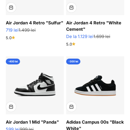
Air Jordan 4 Retro "Sulfur"
Air Jordan 4 Retro "White
Cement"
Pret redus
Pret normal
719 lei
1.499 lei
Pret redus
Pret normal
De la 1.129 lei
1.699 lei
5.0
5.0
-400 lei
-300 lei
Air Jordan 1 Mid "Panda"
Adidas Campus 00s "Black
White"
Pret redus
Pret normal
599 lei
999 lei