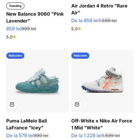
Air Jordan 4 Retro "Rare
Trending
Air"
New Balance 9060 "Pink
Pret redus
Pret normal
De la 859 lei
1.599 lei
Lavender"
Pret redus
Pret normal
859 lei
999 lei
5.0
5.0
Reducere
Reducere
Puma LaMelo Ball
Off-White x Nike Air Force
LaFrance "Icey"
1 Mid "White"
Pret redus
Pret normal
Pret redus
Pret normal
De la 579 lei
999 lei
De la 1.229 lei
1.599 lei