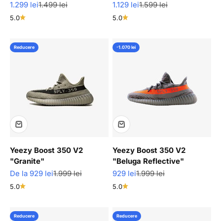
Pret redus
Pret normal
Pret redus
Pret normal
1.299 lei
1.499 lei
1.129 lei
1.599 lei
5.0
5.0
Reducere
-1.070 lei
Yeezy Boost 350 V2
Yeezy Boost 350 V2
"Granite"
"Beluga Reflective"
Pret redus
Pret normal
Pret redus
Pret normal
De la 929 lei
1.999 lei
929 lei
1.999 lei
5.0
5.0
Reducere
Reducere