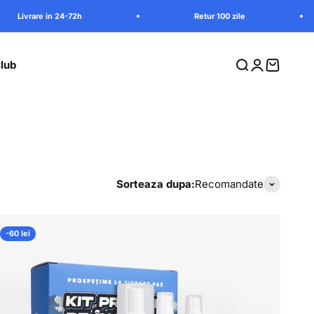
2h
Retur 100 zile
Livrare 
lub
Cauta in magazi
Intra in contu
Vezi cosu
Sorteaza dupa:
Recomandate
-60 lei