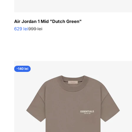
Air Jordan 1 Mid "Dutch Green"
Pret redus
Pret normal
629 lei
999 lei
-140 lei