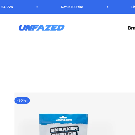
Mergi la continut
Retur 100 zile
Livrare in 24-72h
Unfazed
Bra
-30 lei