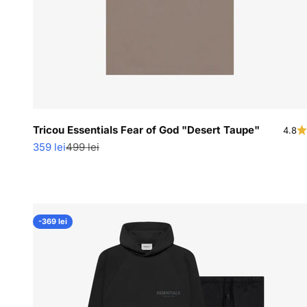
Tricou Essentials Fear of God "Desert Taupe"
4.8
Pret redus
Pret normal
359 lei
499 lei
-369 lei