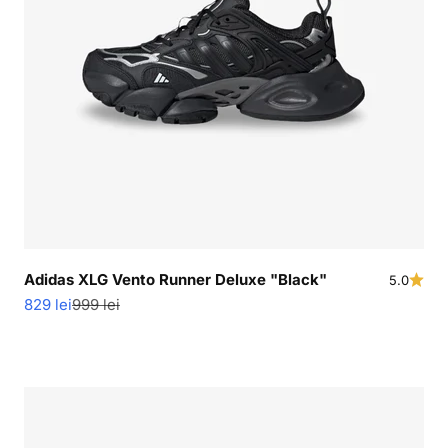
Adidas XLG Vento Runner Deluxe "Black"
5.0
Pret redus
Pret normal
829 lei
999 lei