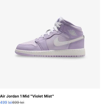
k
Air Jordan 1 Mid "Violet Mist"
Pret redus
Pret normal
499 lei
699 lei