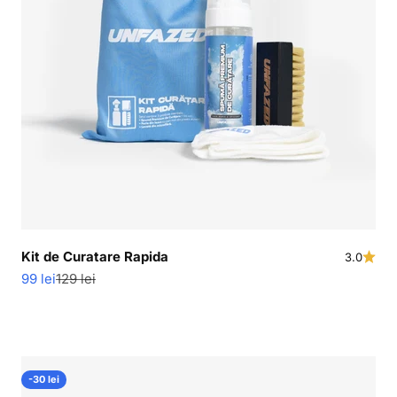
Kit de Curatare Rapida
3.0
Pret redus
Pret normal
99 lei
129 lei
-30 lei