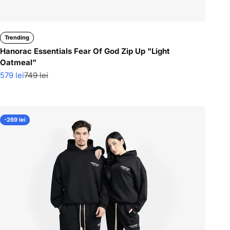
Trending
Hanorac Essentials Fear Of God Zip Up "Light
Oatmeal"
Pret redus
Pret normal
579 lei
749 lei
-269 lei