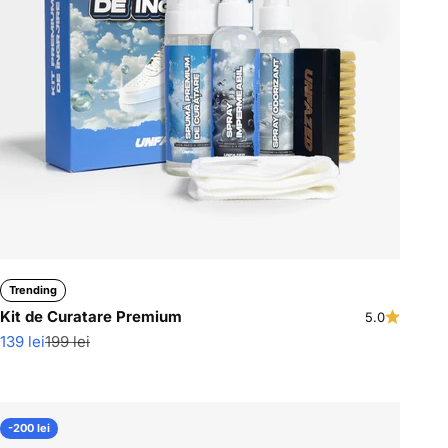
Trending
Kit de Curatare Premium
5.0
Pret redus
Pret normal
139 lei
199 lei
-200 lei