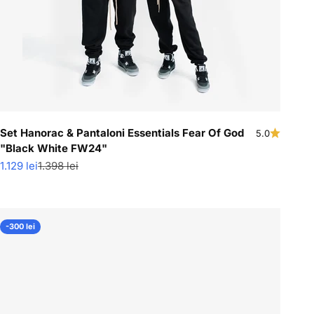
o
Set Hanorac & Pantaloni Essentials Fear Of God
5.0
"Black White FW24"
Pret redus
Pret normal
1.129 lei
1.398 lei
-300 lei