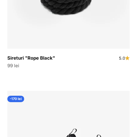
t
Sireturi "Rope Black"
5.0
Pret redus
99 lei
-170 lei