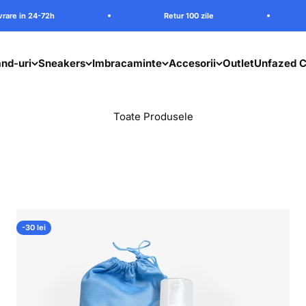
Retur 100 zile
Livrare in 24-7
nd-uri
Sneakers
Imbracaminte
Accesorii
Outlet
Unfazed C
-30 lei