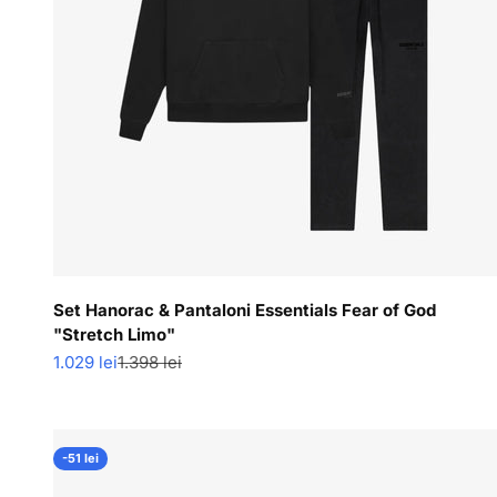
Set Hanorac & Pantaloni Essentials Fear of God
"Stretch Limo"
Pret redus
Pret normal
1.029 lei
1.398 lei
-51 lei