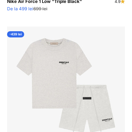
Nike Air Force 1 Low "Triple Black"
4.9
Pret redus
Pret normal
De la 499 lei
699 lei
-439 lei