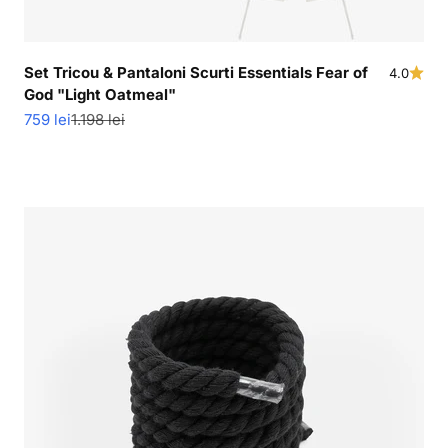
Set Tricou & Pantaloni Scurti Essentials Fear of
4.0
God "Light Oatmeal"
Pret redus
Pret normal
759 lei
1.198 lei