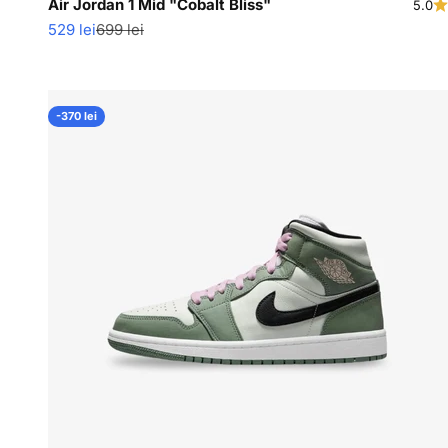
Air Jordan 1 Mid "Cobalt Bliss"
5.0
Pret redus
Pret normal
529 lei
699 lei
-370 lei