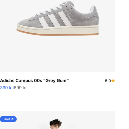
Adidas Campus 00s "Grey Gum"
5.0
Pret redus
Pret normal
399 lei
699 lei
-369 lei