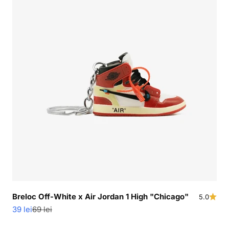
s
Breloc Off-White x Air Jordan 1 High "Chicago"
5.0
Pret redus
Pret normal
39 lei
69 lei