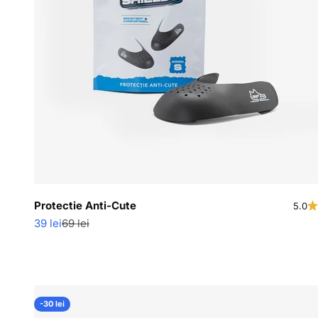
Protectie Anti-Cute
5.0
Pret redus
Pret normal
39 lei
69 lei
-30 lei