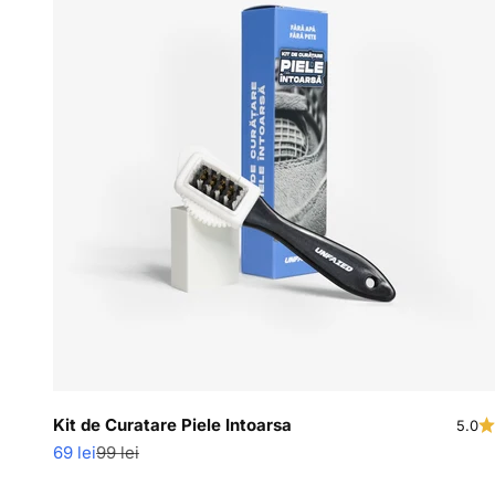
Kit de Curatare Piele Intoarsa
5.0
Pret redus
Pret normal
69 lei
99 lei