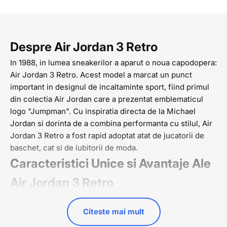
Despre Air Jordan 3 Retro
In 1988, in lumea sneakerilor a aparut o noua capodopera:
Air Jordan 3 Retro. Acest model a marcat un punct
important in designul de incaltaminte sport, fiind primul
din colectia Air Jordan care a prezentat emblematicul
logo "Jumpman". Cu inspiratia directa de la Michael
Jordan si dorinta de a combina performanta cu stilul, Air
Jordan 3 Retro a fost rapid adoptat atat de jucatorii de
baschet, cat si de iubitorii de moda.
Caracteristici Unice si Avantaje Ale
Air Jordan 3 Retro
Ceea ce face modelul de sneakers Air Jordan 3 Retro cu
adevarat un model special sunt detaliile lor unice. De la
Citeste mai mult
logo-ul gravat si la desingul unic, acest model iese