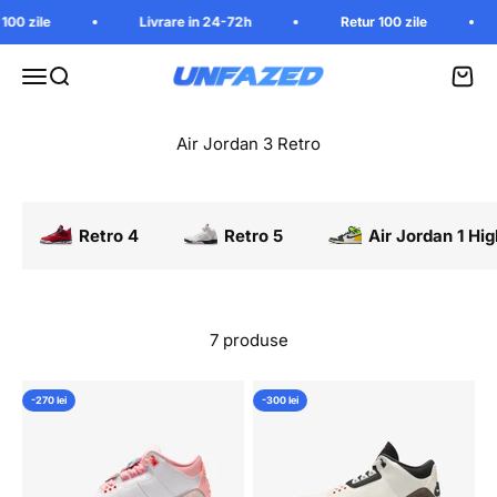
Mergi la continut
 zile
Livrare in 24-72h
Retur 100 zile
Unfazed
Deschide meniu
Cauta in magazin
Vezi 
Retro 4
Retro 5
Air Jordan 1 Hig
7 produse
-270 lei
-300 lei