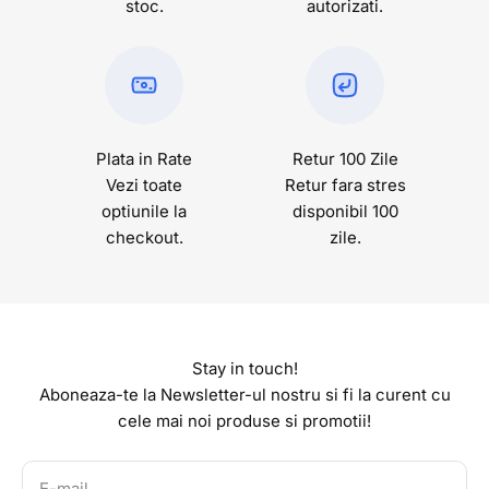
Explora colectia noastra Air Jordan 3 Retro si lasa-te
stoc.
autorizati.
inspirat de designul iconic si performantele sale. Adauga
un model cu adevarat special in colectia ta!
Mai ai Nevoie de Informatii?
Arunca o privire si la categoria de Imbracaminte de
aici
.
Daca ai alte intrebari ne poti contacta pe pagina noastra
Plata in Rate
Retur 100 Zile
de Contact,
aici
.
Vezi toate
Retur fara stres
De asemenea, ne poti gasi si pe
TikTok
,
Instagram
si
optiunile la
disponibil 100
Facebook
.
checkout.
zile.
Stay in touch!
Aboneaza-te la Newsletter-ul nostru si fi la curent cu
cele mai noi produse si promotii!
E-mail