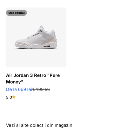
Stoc epuizat
Air Jordan 3 Retro "Pure
Money"
Pret redus
Pret normal
De la 669 lei
1.499 lei
5.0
Vezi si alte colectii din magazin!