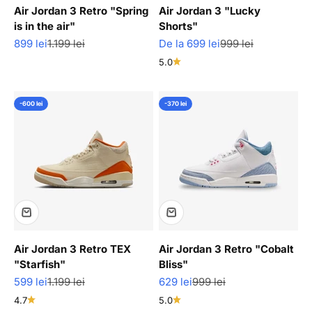
Air Jordan 3 Retro "Spring
Air Jordan 3 "Lucky
is in the air"
Shorts"
Pret redus
Pret normal
Pret redus
Pret normal
899 lei
1.199 lei
De la 699 lei
999 lei
5.0
-600 lei
-370 lei
Air Jordan 3 Retro TEX
Air Jordan 3 Retro "Cobalt
"Starfish"
Bliss"
Pret redus
Pret normal
Pret redus
Pret normal
599 lei
1.199 lei
629 lei
999 lei
4.7
5.0