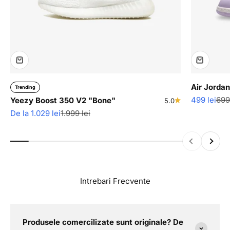
Air Jordan
Trending
Pret redus
Pre
499 lei
699 
Yeezy Boost 350 V2 "Bone"
5.0
Pret redus
Pret normal
De la 1.029 lei
1.999 lei
Inapoi
Inainte
Intrebari Frecvente
Produsele comercilizate sunt originale? De