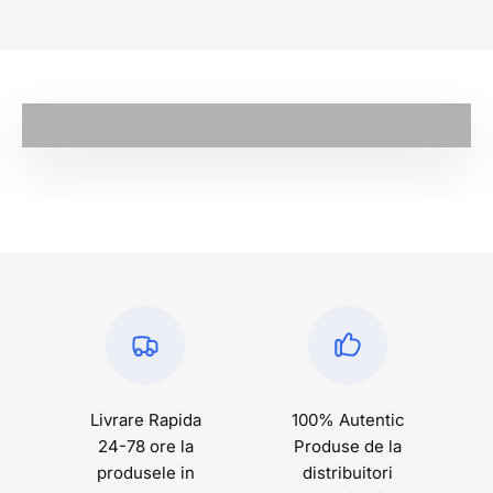
mereu in evidenta. Materialele de calitate superioara,
precum pielea, ofera un aspect premium, dar si o
durabilitate ridicata. Design-ul sau ergonomic asigura, de
Play
asemenea, confort pe intreaga durata a zilei, indiferent
de activitate.
Air Jordan 3: Un Mix Perfect de Stil
si Performanta
Materialele folosite in confectionarea Air Jordan 3 Retro
nu sunt doar placute estetic, ci si extrem de eficiente.
Fiecare pereche este conceputa pentru a oferi suportul
necesar, ventilatie optima si o amortizare exceptionala.
Cu toate acestea, cel mai atragator lucru la Air Jordan 3
este design-ul sau, care a ramas neschimbat de-a lungul
anilor, fiind la fel de relevant astazi ca in 1988.
Daca esti in cautarea unei perechi de sneakers care sa
Livrare Rapida
100% Autentic
combina istoria, stilul si performanta, Air Jordan 3 Retro
24-78 ore la
Produse de la
este alegerea perfecta.
produsele in
distribuitori