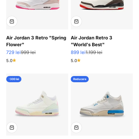
Air Jordan 3 Retro "Spring
Air Jordan Retro 3
Flower"
"World's Best"
Pret redus
Pret normal
Pret redus
Pret normal
729 lei
999 lei
899 lei
1.199 lei
5.0
5.0
-300 lei
Reducere